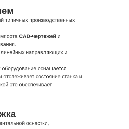
лем
й типичных производственных
импорта
CAD-чертежей
и
вания.
х линейных направляющих и
х оборудование оснащается
и отслеживает состояние станка и
кой это обеспечивает
жка
ентальной оснастки,