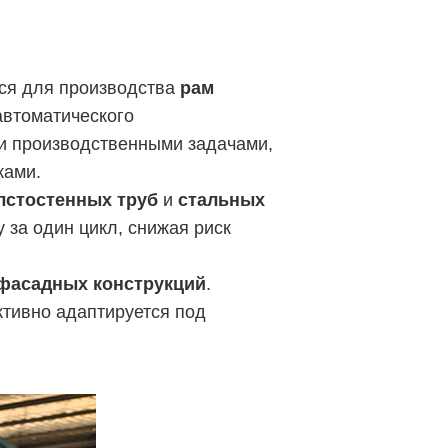
ся для производства
рам
автоматического
и производственными задачами,
ками.
лстостенных труб
и
стальных
за один цикл, снижая риск
 фасадных конструкций
.
тивно адаптируется под