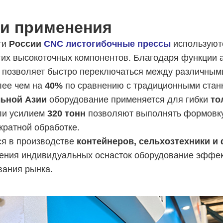
и применения
ти
России
CNC листогибочные прессы
используют
гих высокоточных компонентов. Благодаря функции 
 позволяет быстро переключаться между различным
лее чем на
40%
по сравнению с традиционными стан
ьной Азии
оборудование применяется для гибки
то
ли усилием
320 тонн
позволяют выполнять формовку 
кратной обработке.
ся в производстве
контейнеров, сельхозтехники и
ения индивидуальных оснасток оборудование эффек
вания рынка.