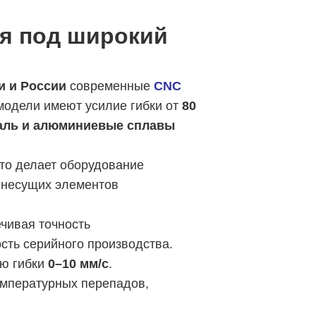
я под широкий
и и России
современные
CNC
одели имеют усилие гибки от
80
таль и алюминиевые сплавы
что делает оборудование
х несущих элементов
ечивая точность
ость серийного производства.
ью гибки
0–10 мм/с
.
емпературных перепадов,