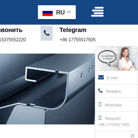
Условия пользования
|
Делать предложение
RU
звонить
Telegram
15375552220
+86 17755517505
E-mail
Телефон
Whatsapp
Telegram:
+86 17755517505