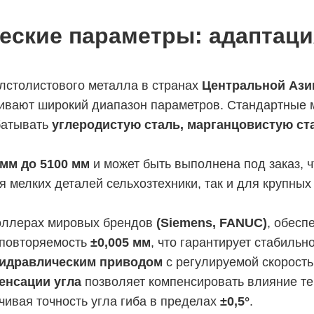
еские параметры: адаптаци
лстолистового металла в странах
Центральной Ази
ивают широкий диапазон параметров. Стандартные м
абатывать
углеродистую сталь, марганцовистую с
 мм до 5100 мм
и может быть выполнена под заказ, 
 мелких деталей сельхозтехники, так и для крупны
оллерах мировых брендов
(Siemens, FANUC)
, обесп
повторяемость
±0,005 мм
, что гарантирует стабильн
гидравлическим приводом
с регулируемой скорост
енсации угла
позволяет компенсировать влияние т
чивая точность угла гиба в пределах
±0,5°
.