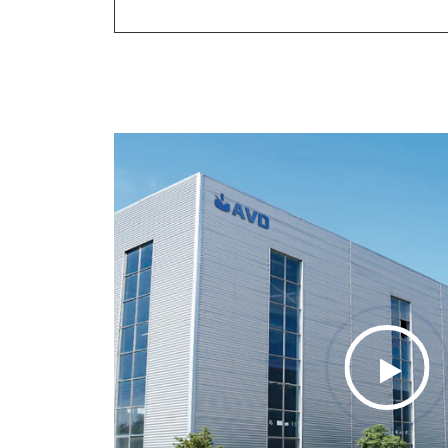
NC листогибочный станок AVD с
сервоприводом | Д...