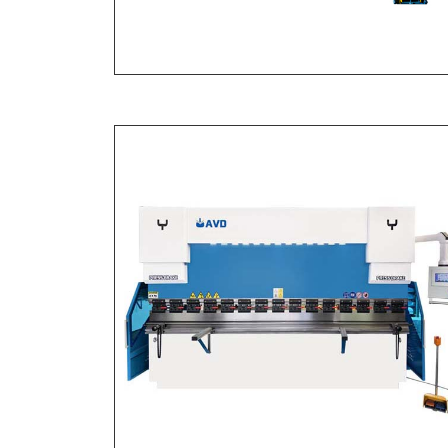
Листогибочный пресс AVD с ЧПУ
170Т/3200 с серво...