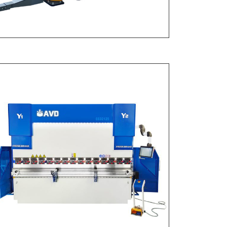
Роботизированный
листогибочный пресс AVD с ЧПУ
...