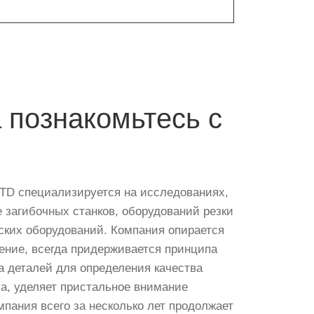
 познакомьтесь с
D специализируется на исследованиях,
е загибочных станков, оборудований резки
ских оборудований. Компания опирается
CNC листогибочный станок AVD
ение, всегда придерживается принципа
с сервоприводом | ...
а деталей для определения качества
а, уделяет пристальное внимание
мпания всего за несколько лет продолжает