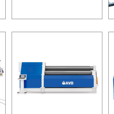
Тандемный листогибочный
пресс AVD с ЧПУ | Для д...