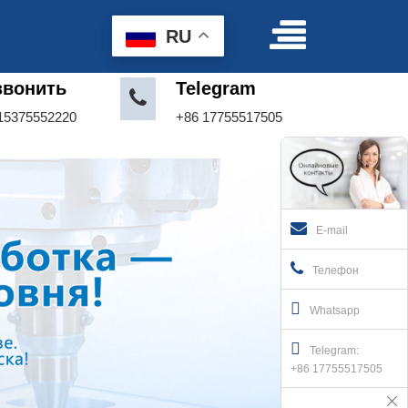
Условия пользования
|
Делать предложение
RU
звонить
Telegram
15375552220
+86 17755517505
E-mail
Телефон
Whatsapp
Telegram:
+86 17755517505