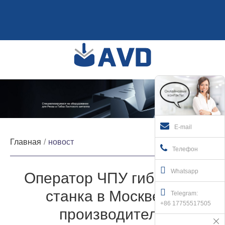
E-mail
Главная
новост
Телефон
Whatsapp
Оператор ЧПУ гибочного
станка в Москве от
Telegram:
+86 17755517505
производителя