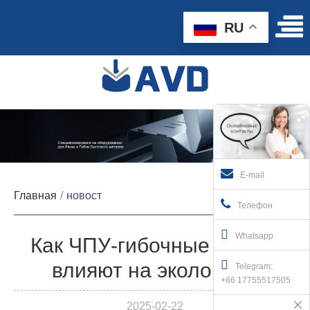
RU
E-mail
Главная
новост
Телефон
Whatsapp
Как ЧПУ-гибочные станки
влияют на экологию?
Telegram:
+86 17755517505
2025-02-22