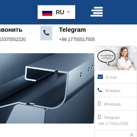
Условия пользования
|
Делать предложение
RU
звонить
Telegram
15375552220
+86 17755517505
E-mail
Телефон
Whatsapp
Telegram:
+86 17755517505