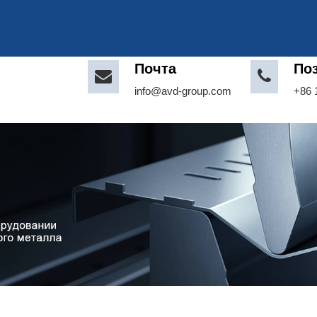
Почта
По
info@avd-group.com
+86 