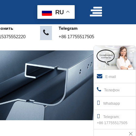
Условия пользования
|
Делать предложение
RU
вонить
Telegram
15375552220
+86 17755517505
E-mail
Телефон
Whatsapp
Telegram:
+86 17755517505