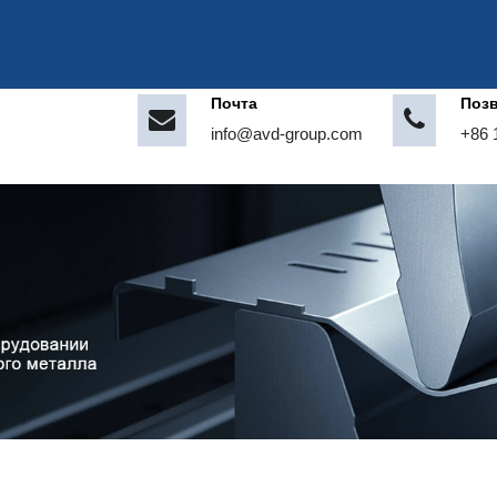
Почта
Поз
info@avd-group.com
+86 