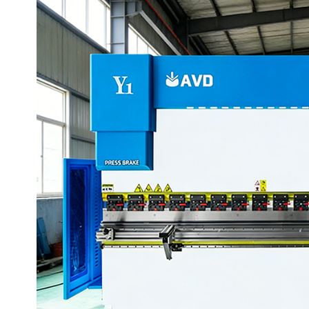
рная трубная резка обор
Гидравлические листог
ании AVD | Автоматическ
ые прессы AVD | Надежн
езка профилей, в наличии
анки для металла