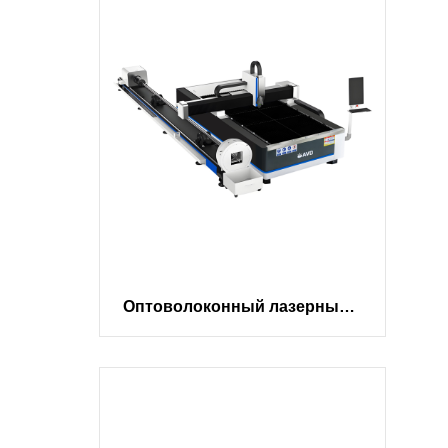
Оптоволоконный лазерный с
Лазе
танок для резки металлически
удов
х листов и труб AVD | Купить
ая р