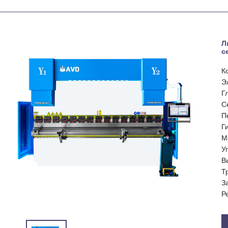
Л
с
К
Э
Г
С
П
Г
М
У
В
Т
З
Р