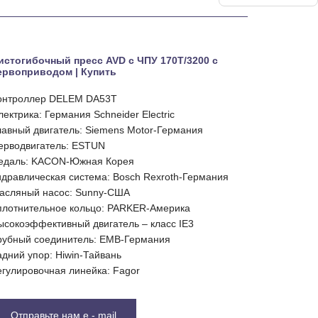
истогибочный пресс AVD с ЧПУ 170Т/3200 с
ервоприводом | Купить
онтроллер DELEM DA53T
лектрика: Германия Schneider Electric
лавный двигатель: Siemens Motor-Германия
ерводвигатель: ESTUN
едаль: KACON-Южная Корея
идравлическая система: Bosch Rexroth-Германия
асляный насос: Sunny-США
плотнительное кольцо: PARKER-Америка
ысокоэффективный двигатель – класс IE3
рубный соединитель: EMB-Германия
адний упор: Hiwin-Тайвань
егулировочная линейка: Fagor
Отправьте нам e - mail