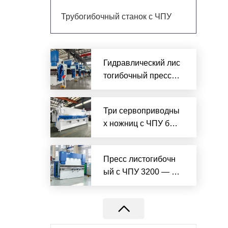
Трубогибочный станок с ЧПУ
Гидравлический лис
тогибочный пресс с
ЧПУ купить — надё
жно и по лучшей це
Три сервоприводны
не
х ножниц с ЧПУ был
и успешно отправле
ны в Швейцарию, чт
Пресс листогибочн
обы способствовать
ый с ЧПУ 3200 — то
производству предп
чность и надёжност
риятия
ь в одном станке