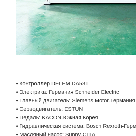
нический штамповочный
Лазерный труборез AVD 
с J23 с наклоняемой стан
резки металлических тру
иной
сокая производительн
• Контроллер DELEM DA53T
• Электрика: Германия Schneider Electric
• Главный двигатель: Siemens Motor-Германия
• Серводвигатель: ESTUN
• Педаль: KACON-Южная Корея
• Гидравлическая система: Bosch Rexroth-Гер
• Масляный насос: Sunny-США