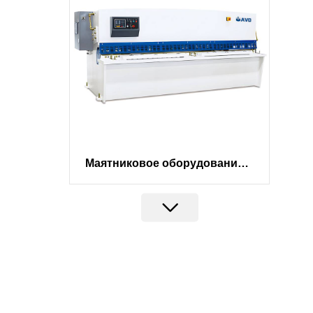
Маятниковое оборудование д
Меха
ля резки листов AVD | Надежн
прес
ый станок для производства