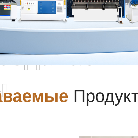
родаваемы
ы
аваемые
Продук