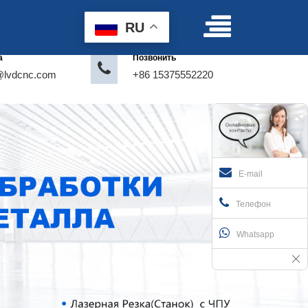
Условия пользования
|
Делать предложение
RU
а
Позвонить
@lvdcnc.com
+86 15375552220
E-mail
Телефон
Whatsapp