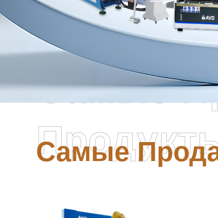
Самые П
Продукт
Самые Прод