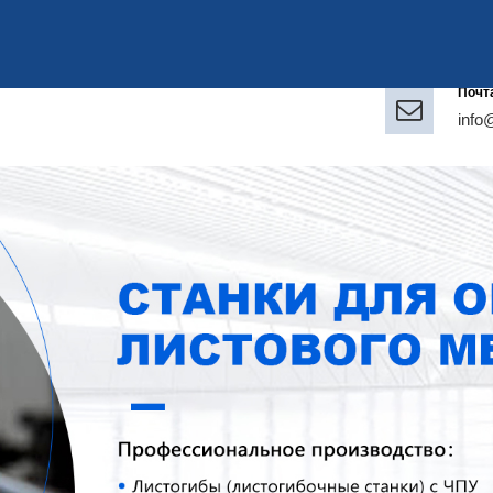
Почт
info