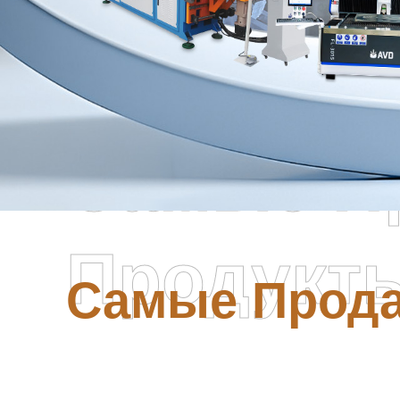
Самые П
Продукт
Самые Прод