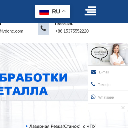
Условия пользования
|
Делать предложение
RU
а
Позвонить
@lvdcnc.com
+86 15375552220
E-mail
Телефон
Whatsapp