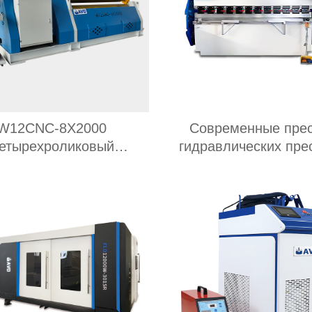
W12CNC-8X2000
Современные пре
етырехроликовый
гидравлических пре
топрокатный станок
преимущества и обл
применения