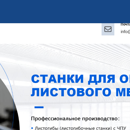
Почт
info