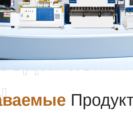
родаваемы
ы
аваемые
Продук