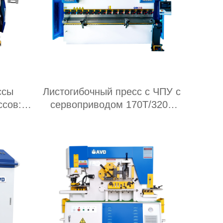
ссы
Листогибочный пресс с ЧПУ с
ссов:
сервоприводом 170T/3200
асти
мм