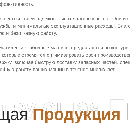
эффективность.
звестны своей надежностью и долговечностью. Они из
службы и минимальные эксплуатационные расходы. Благ
ю и безотказную работу.
томатические гибочные машины предлагаются по конкуре
 которые стремятся оптимизировать свои производствен
ржку, включая быструю доставку запасных частей, спе
ойную работу ваших машин в течение многих лет.
ствующая П
ющая
Продукция