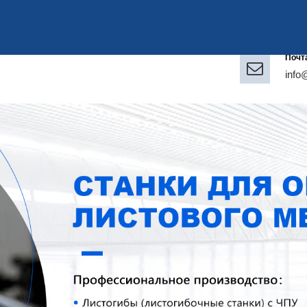
Почт
info