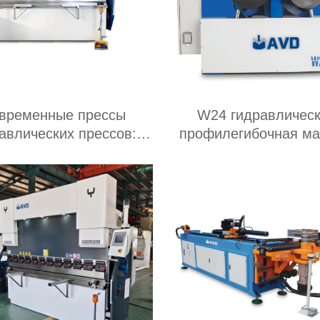
временные прессы
W24 гидравличес
авлических прессов:
профилегибочная м
имущества и области
применения