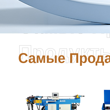
Самые П
Продукт
Самые Прод