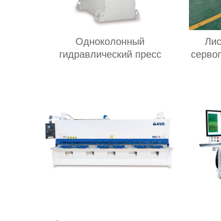
Одноколонный
Лис
гидравлический пресс
серво