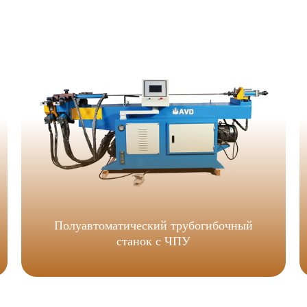
Полуавтоматический трубогибочный
станок с ЧПУ