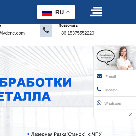
Условия пользования
|
Делать предложение
RU
а
Позвонить
@lvdcnc.com
+86 15375552220
E-mail
Телефон
Whatsapp