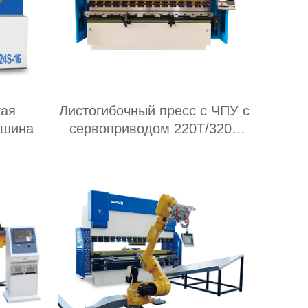
кая
Листогибочный пресс с ЧПУ с
ашина
сервоприводом 220T/3200
мм