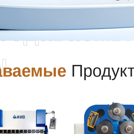
родаваемы
ы
аваемые
Продук